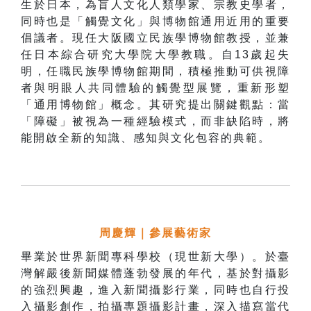
生於日本，為盲人文化人類學家、宗教史學者，
同時也是「觸覺文化」與博物館通用近用的重要
倡議者。現任大阪國立民族學博物館教授，並兼
任日本綜合研究大學院大學教職。自13歲起失
明，任職民族學博物館期間，積極推動可供視障
者與明眼人共同體驗的觸覺型展覽，重新形塑
「通用博物館」概念。
其研究
提出關鍵觀點：當
「障礙」被視為一種經驗模式，而非缺陷時，將
能開啟全新的知識、感知與文化包容的典範。
周慶輝
｜參展藝術家
畢業於世界新聞專科學校（現世新大學）。於臺
灣解嚴後新聞媒體蓬勃發展的年代，基於對攝影
的強烈興趣，進入新聞攝影行業，同時也自行投
入攝影創作，拍攝專題攝影計畫，深入描寫當代