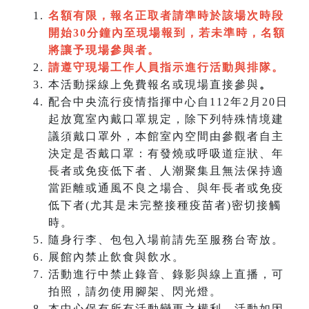
名額有限，報名正取者請準時於該場次時段
開始30分鐘內至現場報到，若未準時，名額
將讓予現場參與者。
請遵守現場工作人員指示進行活動與排隊。
本活動採線上免費報名或現場直接參與
。
配合中央流行疫情指揮中心自112年2月20日
起放寬室內戴口罩規定，除下列特殊情境建
議須戴口罩外，本館室內空間由參觀者自主
決定是否戴口罩：有發燒或呼吸道症狀、年
長者或免疫低下者、人潮聚集且無法保持適
當距離或通風不良之場合、與年長者或免疫
低下者(尤其是未完整接種疫苗者)密切接觸
時。
隨身行李、包包入場前請先至服務台寄放。
展館內禁止飲食與飲水。
活動進行中禁止錄音、錄影與線上直播，可
拍照，請勿使用腳架、閃光燈。
本中心保有所有活動變更之權利，活動如因