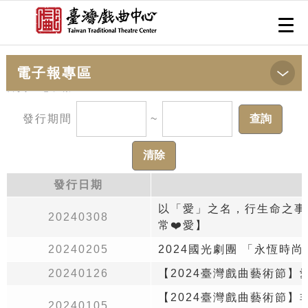
跳到主要內容
網站導覽
前往首頁
Togg
navi
電子報專區
首頁
>電子報
發行期間
~
發行日期
以「愛」之名，行生命之事 
20240308
常❤️愛】
20240205
2024國光劇團 「永恆時
20240126
【2024臺灣戲曲藝術節】
【2024臺灣戲曲藝術節】
20240105