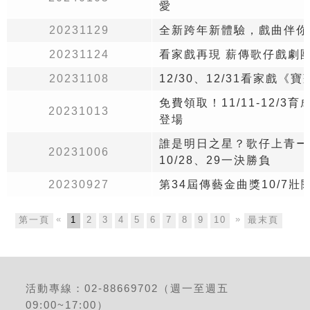
愛
20231129
全新跨年新體驗，戲曲伴你
20231124
看家戲再現 薪傳歌仔戲劇團
20231108
12/30、12/31看家戲《
免費領取！11/11-12/
20231013
登場
誰是明日之星？歌仔上青ー
20231006
10/28、29一決勝負
20230927
第34屆傳藝金曲獎10/7壯闊
«
»
第一頁
1
2
3
4
5
6
7
8
9
10
11
最末頁
12
13
1
活動專線：02-88669702（週一至週五
09:00~17:00）