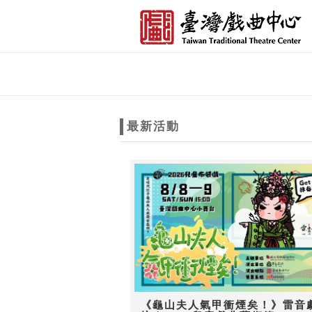
跳到主要內容
網站導覽
網
站
最新活動
主
題
《龜山夫人氣甲衝煙矣！》雷音