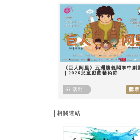
《巨人阿里》五洲勝義閣掌中劇
｜2026兒童戲曲藝術節
活動
購票
相關連結