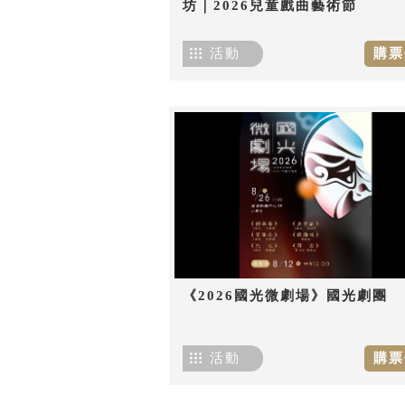
坊｜2026兒童戲曲藝術節
活動
購票
《2026國光微劇場》國光劇團
活動
購票