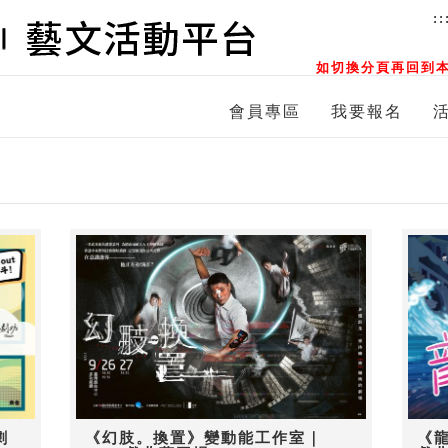
::
如切換分頁再回到本
會員專區
我要報名
劇
《幻肢。換置》變動能工作室｜
《龍