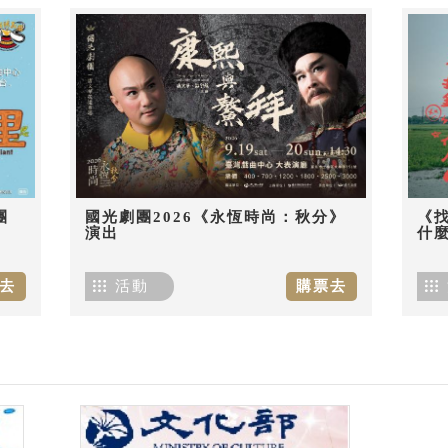
團
國光劇團2026《永恆時尚：秋分》
《
演出
什麼
去
活動
購票去