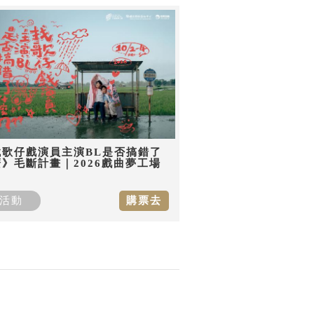
找歌仔戲演員主演BL是否搞錯了
》毛斷計畫｜2026戲曲夢工場
活動
購票去