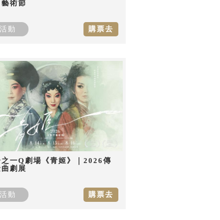
曲藝術節
活動
購票去
之一Q劇場《青姬》｜2026傳
金曲劇展
活動
購票去