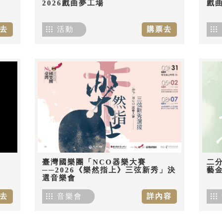
2026戲曲夢工場
戲
去
活動
購票去
臺灣國樂團「NCO器樂大賽
二分
──2026《樂然指上》三弦新秀」決
藝
選音樂會
去
音樂會
詳內容