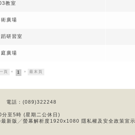
03教室
藝術廣場
舞蹈研習室
中庭廣場
«
»
一頁
最末頁
1
電話：(089)322248
0分至5時 (星期二公休日)
me最新版╱螢幕解析度1920x1080
隱私權及安全政策宣