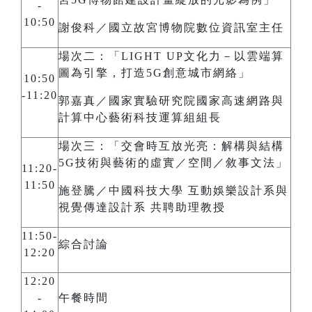
-
10:50
謝俊科／國立故宮博物院數位資訊室主任
場次二：「LIGHT UP文化力－以雲端算
圖為引擎，打造5G創意城市網絡」
10:50
-11:20
郭嘉真／國家實驗研究院國家高速網路與
計算中心藝術科技運算組組長
場次三：「交會時互放光亮：解構與結構
5G技術與藝術的虛實／空間／敘事文法」
11:20-
11:50
施登騰／中國科技大學 互動娛樂設計系與
視覺傳達設計系 共聘助理教授
11:50-
綜合討論
12:20
12:20
-
午餐時間