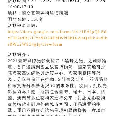
活動時間：2021/2/27 10:00-16:10、2021/2/28
10:00-17:10
地點：國立臺灣美術館演講廳
開放名額：100名
活動報名連結:
https://docs.google.com/forms/d/e/1FAIpQLSd
xCH2rdRj7UYo9O24FMWN8blXAoQrHh4vdlb
rRWz2W854glg/viewform
活動簡介：
2021臺灣國際光影藝術節「黑暗之光」之國際論
壇，首日邀請到國立故宮博物院、國家實驗研究
院國家高速網路與計算中心、國家兩廳院等代
表，分享目前正在推動5Ｇ計畫及研究，並透過藝
術家實際分享藝術與5G的未來性。次日，則以光
影藝術為主題，邀請包含臺灣、瑞士、日本、法
國、澳門等多位藝術家進行分享，討論光影藝術
從美術館走到戶外的城市空間，作品設置的挑
戰，運用不同媒介讓光呈現相異的樣貌，在城市