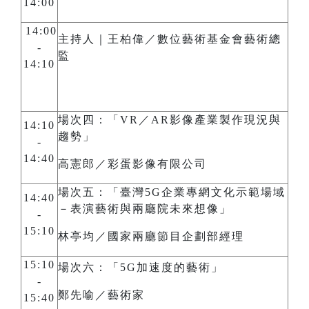
14:00
14:00
主持人｜王柏偉／數位藝術基金會藝術總
-
監
14:10
場次四：「VR／AR影像產業製作現況與
14:10
趨勢」
-
14:40
高憲郎／彩蛋影像有限公司
場次五：「臺灣5G企業專網文化示範場域
14:40
－表演藝術與兩廳院未來想像」
-
15:10
林亭均／國家兩廳節目企劃部經理
15:10
場次六：「5G加速度的藝術」
-
鄭先喻／藝術家
15:40