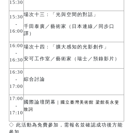
15:30
場次十三：「光與空間的對話」
15:30
-
千田泰廣／藝術家（日本連線／同步口
16:00
譯）
16:00
場次十四：「擴大感知的光影創作」
-
安可工作室／藝術家（瑞士／預錄影片）
16:30
16:30
-
綜合討論
17:00
17:00
國際論壇閉幕
｜國立臺灣美術館 梁館長永斐
-
致詞
17:10
◇ 此活動為免費參加，需報名並確認成功後方能
參加。