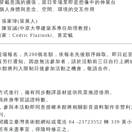
：穿戴意識的擴張，當日常場景即是想像中的伸展台
：個人身體與意念、空間、環境的交互作用
張家瑋(策展人)
：陳宣誠(中原大學建築系專任助理教授)
：Cedric Flazinski、黃宏毓
場報名，共200個名額，依報名先後順序錄取。即日起至
再另行通知。因故無法參加者，請於活動前三日自行上網
本館將列入限制日後參加活動之機會，敬請合作。
方式進行，備有同步翻譯器材提供民眾換證借用。
員終身學習認證時數。
，參與本活動即同意授權本館將相關影音資料製作非營利
利。
臺灣美術館網站或電洽 04 -23723552 轉 339 黃
若有未盡事宜，得隨時修正之。