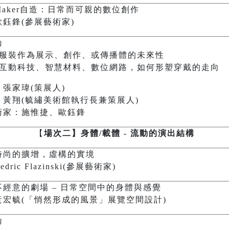
aker自造：日常而可親的數位創作
鈺鋒(參展藝術家)
論
：服裝作為展示、創作、或傳播體的未來性
：互動科技、智慧材料、數位網路，如何形塑穿戴的走向
張家瑋(策展人)
：黃翔(毓繡美術館執行長兼策展人)
術家：施惟捷、歐鈺鋒
【
場次二】身體/載體 - 流動的演出結構
時尚的擴增，虛構的實境
dric Flazinski(參展藝術家)
不經意的劇場 – 日常空間中的身體與感覺
黃宏毓(「悄然形成的風景」展覽空間設計)
論