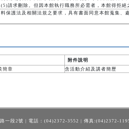
(5)請求刪除。但因本館執行職務所必需者，本館得拒絕
資料保護法及相關法規之要求，具有書面同意本館蒐集、
附件說明
談簡章
含活動介紹及講者簡歷
號 | 電話：(04)2372-3552 | 傳真:(04)2372-119