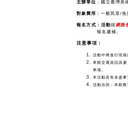
主辦單位
：國立臺灣美
對象費用
：一般民眾/免
報名方式：活動
採
網路
報名遞補。
注意事項：
活動中將進行現場
來館
交通
資訊請參
車場。
本活動若有未盡事
活動洽詢：本館教育推廣