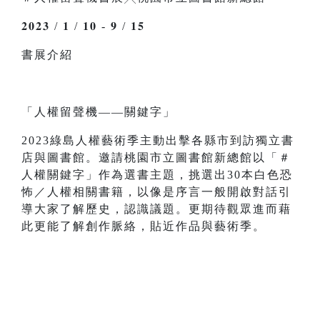
𝟐𝟎𝟐𝟑 / 𝟏 / 𝟏𝟎 - 𝟗 / 𝟏𝟓
書展介紹
「人權留聲機——關鍵字」
2023綠島人權藝術季主動出擊各縣市到訪獨立書
店與圖書館。邀請桃園市立圖書館新總館以「＃
人權關鍵字」作為選書主題，挑選出30本白色恐
怖／人權相關書籍，以像是序言一般開啟對話引
導大家了解歷史，認識議題。更期待觀眾進而藉
此更能了解創作脈絡，貼近作品與藝術季。