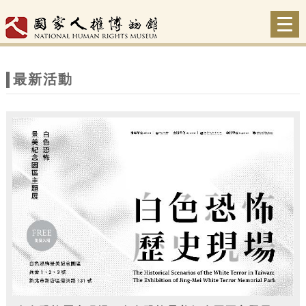
跳到主要內容
網站導覽
Togg
navi
網
站
最新活動
主
題