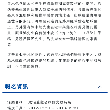
展示包含陳孟和先生在綠島時期克難製作的小提琴、涂
炳榔先生於新店軍人監獄手繪的明信片、黃廣海先生於
臺東泰源監獄利用排球製作的地球儀，出獄後還實現環
遊世界的夢想，將每個到過的足跡用紅筆點在地球儀
上。另外還有陳中統先生在獄中與難友相處見證的蛋
畫，顏世鴻先生自傳體小說《上海上海》、《霜降》手
稿，見證呂國民先生、呂洪淑女女士鶼鰈情深的家書
等。
這些看似平凡的物件，透過展示讓他們變得不平凡，成
為承載白色恐怖創傷的見證，並在歷史的錯誤中記取教
訓，不再重蹈覆轍。
報名資訊
活動名稱： 政治受難者捐贈文物特展
場次日期： 2012/12/11 ~ 2013/05/31