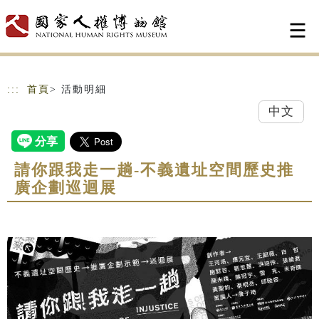
跳到主要內容
網站導覽
:::
首頁
> 活動明細
中文
請你跟我走一趟-不義遺址空間歷史推
廣企劃巡迴展