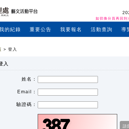
20
如切換分頁再回到
我的紀錄
重要公告
我要報名
活動查詢
導
頁
> 登入
登入
姓名：
Email：
驗證碼：