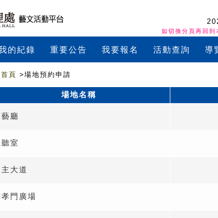
20
如切換分頁再回到
我的紀錄
重要公告
我要報名
活動查詢
導
首頁
>場地預約申請
場地名稱
演藝廳
視聽室
民主大道
大孝門廣場