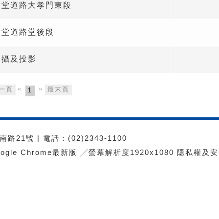
環堂道路大孝門東段
環堂道路堂後段
拍攝及投影
«
»
一頁
最末頁
1
21號 | 電話：(02)2343-1100
e Chrome最新版 ╱螢幕解析度1920x1080
隱私權及安