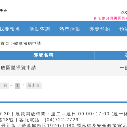
20
如切換分頁再回到
我要報名
活動查詢
熱門活動
導覽預約
預
首頁
>導覽預約申請
導覽名稱
一般團體導覽申請
一
«
»
一頁
最末頁
1
:30 | 展覽開放時間：週二～週日 09:00~17:00 (週一
號 | 客服電話：(04)722-2729
me最新版╱螢幕解析度1920x1080
隱私權及安全政策宣