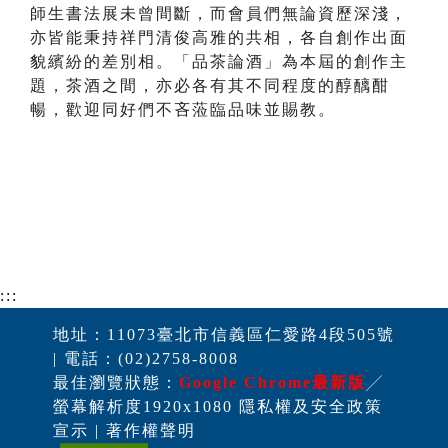
師生書法展未曾間斷，而會員們無論資歷深淺，
亦皆能秉持祥門清俊高雅的共相，各自創作出面
貌繽紛的差別相。「品茶論酒」為本屆的創作主
題，茶酒之間，亦必各有其不同程度的醇醨酣
暢，歡迎同好們不吝蒞臨品味並賜教。
:::
地址：11073臺北市信義區仁愛路4段505號
| 電話：(02)2758-8008
最佳瀏覽狀態：
Google Chrome最新版
╱
螢幕解析度1920x1080 隱私權及安全政策
宣示 | 著作權聲明