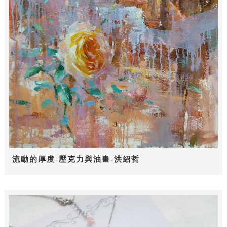
流動的厚度-壓克力與油畫-洪紹哲