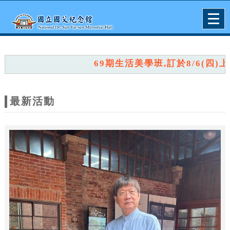
跳到主要內容
網站導覽
Togg
navig
網
站
69期生活美學班,訂於8/6(四)上午
主
題
最新活動