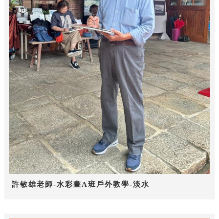
許敏雄老師-水彩畫A班戶外教學-淡水