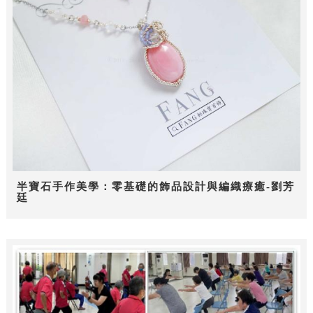
半寶石手作美學：零基礎的飾品設計與編織療癒-劉芳
廷