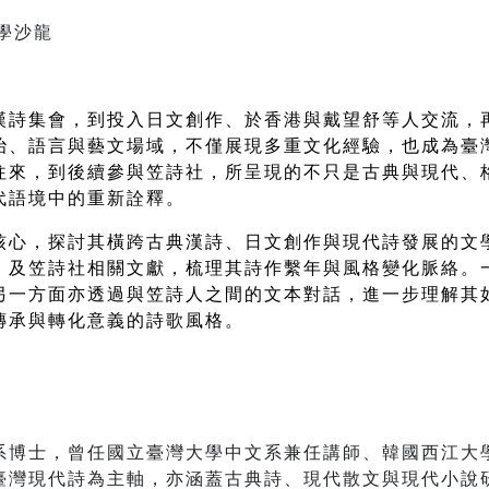
學沙龍
漢詩集會，到投入日文創作、於香港與戴望舒等人交流，
治、語言與藝文場域，不僅展現多重文化經驗，也成為臺
往來，到後續參與笠詩社，所呈現的不只是古典與現代、
代語境中的重新詮釋。 
核心，探討其橫跨古典漢詩、日文創作與現代詩發展的文
》及笠詩社相關文獻，梳理其詩作繫年與風格變化脈絡。
另一方面亦透過與笠詩人之間的文本對話，進一步理解其
傳承與轉化意義的詩歌風格。
士，曾任國立臺灣大學中文系兼任講師、韓國西江大學（Soga
臺灣現代詩為主軸，亦涵蓋古典詩、現代散文與現代小說研