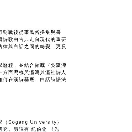
再到戰後從事民俗採集與書
灣詩歌由古典走向現代的重要
格律與白話之間的轉變，更反
學歷程，並結合館藏〈吳瀛濤
一方面爬梳吳瀛濤與瀛社詩人
如何在漢詩基底、白話詩語法
ng University）
究。另譯有 紀伯倫 《先