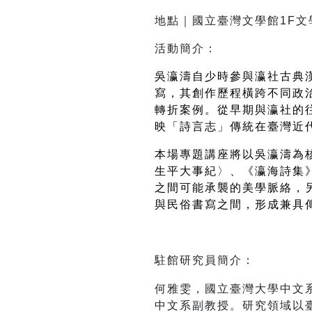
地點｜國立臺灣文學館1F文
活動簡介：
吳瀛濤自少時參與瀛社古典
寫，其創作歷程橫跨不同政
轉折案例。從早期與瀛社的
映「詩言志」傳統在臺灣近
本場專題講座將以吳瀛濤為
生平大事紀〉、《瀛海詩集
之間可能承襲的美學脈絡，
與民俗書寫之間，形成兼具
何雅雯，國立臺灣大學中文系博
中文系副教授。研究領域以