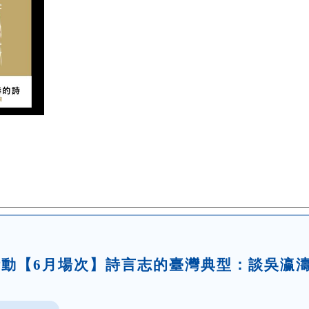
題活動【6月場次】詩言志的臺灣典型：談吳瀛