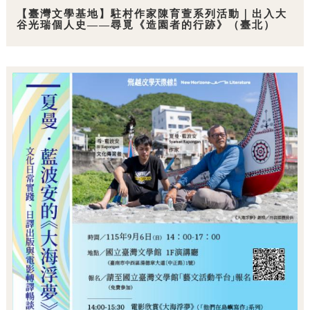
【臺灣文學基地】駐村作家陳育萱系列活動｜出入大
谷光瑞個人史——尋覓《造園者的行跡》（臺北）