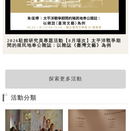
2026駐館研究員專題活動【8月場次】太平洋戰爭期
間的殖民地奉公雜誌：以雜誌《臺灣文藝》為例
探索更多活動
:::
活動分類