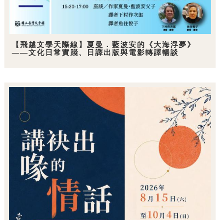
【飛越文學天際線】夏曼．藍波安的《大海浮夢》
——文化日常實踐、日譯出版與電影轉譯暢談