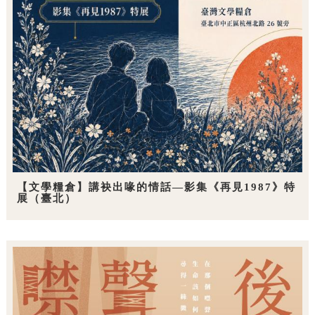
【文學糧倉】講袂出喙的情話—影集《再見1987》特
展（臺北）