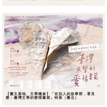
【臺文基地、文學糧倉】「在別人的故事裡，看見
愛：臺灣文學的愛情書寫」特展（臺北）