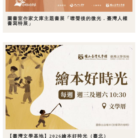
圖書室作家文庫主題書展「噤聲後的微光．臺灣人權
書寫特展」
【臺灣文學基地】2026繪本好時光（臺北）