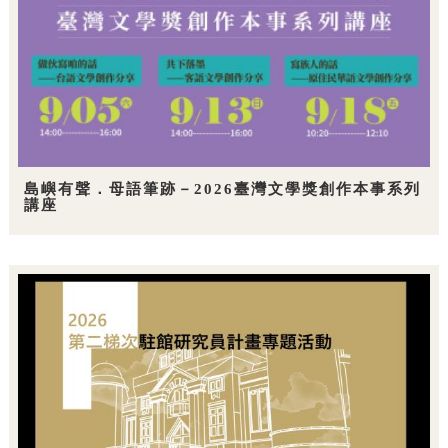
島嶼有聲．母語筆跡－2026臺灣文學獎創作本事系列
講座