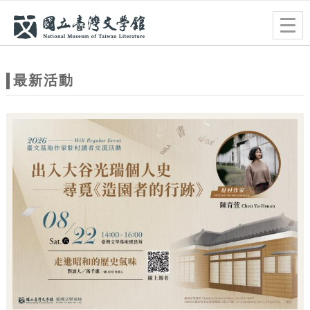
跳到主要內容
網站導覽
Togg
navig
網
站
最新活動
主
題