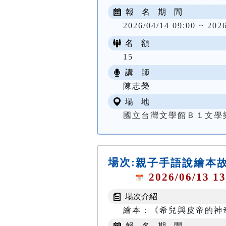
報 名 期 間
2026/04/14 09:00 ~ 202
名 額
15
講 師
陳志榮
場 地
國立台灣文學館Ｂ１文學
場次:
親子手語說繪本
2026/06/13 13
場次介紹
繪本：《希兒與皮帝的神
報 名 期 間