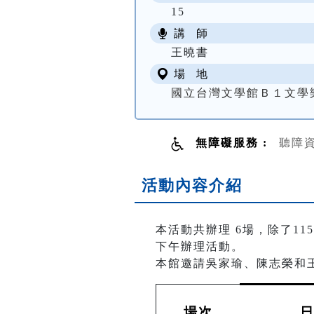
15
講 師
王曉書
場 地
國立台灣文學館Ｂ１文學
無障礙服務 :
聽障
活動內容介紹
本活動共辦理 6場，除了115年
下午辦理活動。
本館邀請吳家瑜、陳志榮和
場次