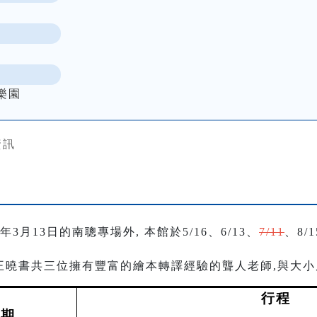
樂園
資訊
3月13日的南聰專場外, 本館於5/16、6/13、
7/11
、8/1
王曉書共三位擁有豐富的繪本轉譯經驗的聾人老師,與大
行程
日期