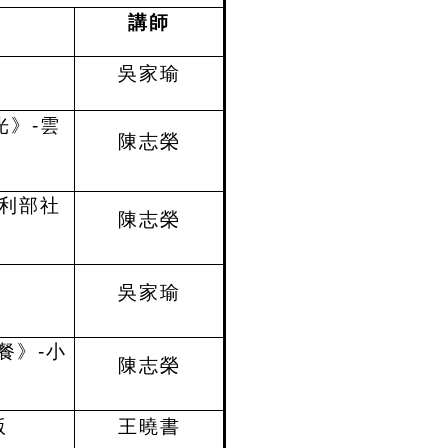
講師
吳家瑜
》-雲
陳志榮
利部社
陳志榮
吳家瑜
餐》
-
小
陳志榮
版
王曉書