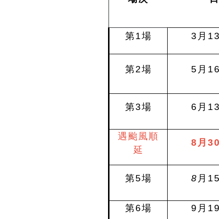
第1場
3
月1
第2場
5
月1
第3場
6
月1
遇颱風順
8月3
延
第5場
8
月1
第6場
9
月1