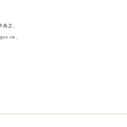
求為之。
ov.tw。