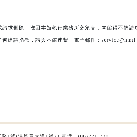
或請求刪除，惟因本館執行業務所必須者，本館得不依請
議指教，請與本館連繫，電子郵件：service@nmtl.g
1號(湯德章大道1號) | 電話：(06)221-7201