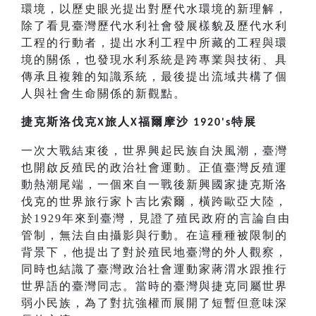
環境，以歷史眼光提出對歷代水環境的新理解，
除了看見臺灣歷代水利社會發展樣貌及歷代水利
工程的行動者，提出水利工程中所藏的工程與環
境的關係，也發現水利系統是跨專業與技術、具
傳承且複雜的知識系統，最後提出流域共構了個
人與社會生命關係的新觀點。
捷克斯洛伐克
旅人
福爾摩沙
特展
X
X
1920's
一次大戰結束後，世界興起民族自決風潮，臺灣
也開啟反殖民的政治社會運動。正值臺灣反殖運
動熱潮尾端，一個來自一戰後新興國家捷克斯洛
伐克的世界旅行家卜吉比索爾，橫跨歐亞大陸，
於1929年來到臺灣，見證了殖民政府的言論自由
管制，無法自由攝影與行動。在這種種被限制的
背景下，他提出了對於殖民地臺灣的外人觀察，
同時也結識了臺灣政治社會運動家蔣渭水跟推行
世界語的臺灣同志。當時的臺灣與捷克同屬世界
弱小民族，為了對抗強權而展開了短暫但意味深