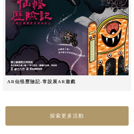
AR仙怪歷險記-常設展AR遊戲
探索更多活動