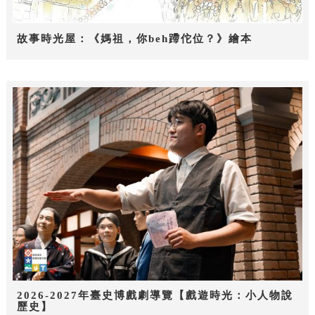
故事時光屋：《媽祖，你beh蹛佗位？》繪本
2026-2027年臺史博戲劇導覽【戲遊時光：小人物說
歷史】