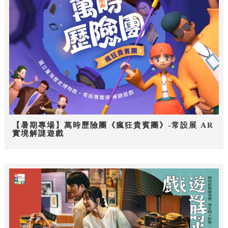
【暑期專場】萬時歷險團《瘋狂貴賓團》-常設展 AR
實境解謎遊戲