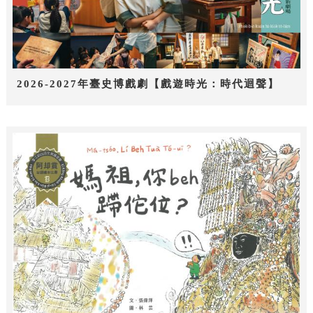
2026-2027年臺史博戲劇【戲遊時光：時代迴聲】