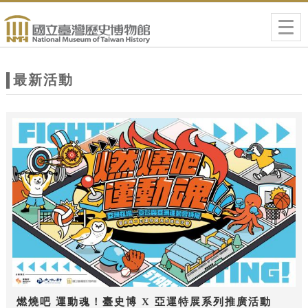
跳到主要內容
網站導覽
Togg
navig
網
站
最新活動
主
題
燃燒吧 運動魂！臺史博 X 亞運特展系列推廣活動