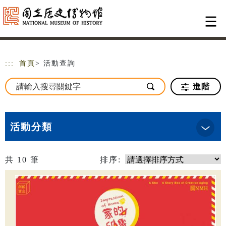
跳到主要內容
網站導覽
:::
首頁
> 活動查詢
進階
活動分類
共
10
筆
排序: