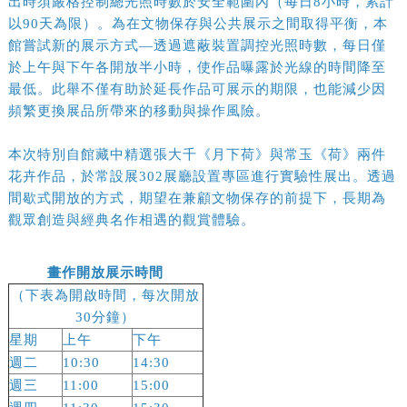
出時須嚴格控制總光照時數於安全範圍內（每日8小時，累計
以90天為限）。為在文物保存與公共展示之間取得平衡，本
館嘗試新的展示方式—透過遮蔽裝置調控光照時數，每日僅
於上午與下午各開放半小時，使作品曝露於光線的時間降至
最低。此舉不僅有助於延長作品可展示的期限，也能減少因
頻繁更換展品所帶來的移動與操作風險。
本次特別自館藏中精選張大千《月下荷》與常玉《荷》兩件
花卉作品，於常設展302展廳設置專區進行實驗性展出。透過
間歇式開放的方式，期望在兼顧文物保存的前提下，長期為
觀眾創造與經典名作相遇的觀賞體驗。
畫作開放展示時間
（下表為開啟時間，每次開放
30分鐘）
星期
上午
下午
週二
10:30
14:30
週三
11:00
15:00