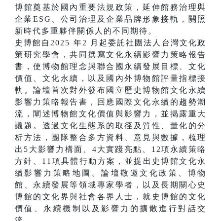
博館奠基於國內重要法規政策，延伸館務治理與
企業ESG、公司治理及企業品牌形象接軌，關照
新時代多重夥伴關係人的不同期待。
史博館自2025 年2 月起委託社團法人台灣文化政
策研究學會，共同撰寫文化永續影響力策略報告
書，使博物館理念與聯合國永續發展目標、文化
價值、文化永續，以及國內外博物館評量指標接
軌。論壇首次對外發布國立歷史博物館文化永續
影響力策略報告書，回應國際文化永續的趨勢潮
流，闡述博物館文化價值與影響力，並揭露重大
議題。透過文化生態系的取徑及質性、量化的分
析方法，團隊整合多方資料、意見與數據，梳理
出5大影響力構面、4大實踐亮點、12項永續策略
方針、11項具體行動方案，並提出史博館文化永
續影響力策略地圖。論壇敬邀文化政策、博物
館、永續發展等領域專家學者，以及長期關心史
博館的文化界與社會各界人士，就史博館的文化
價值、永續機制以及影響力的擴散進行對話交
流。