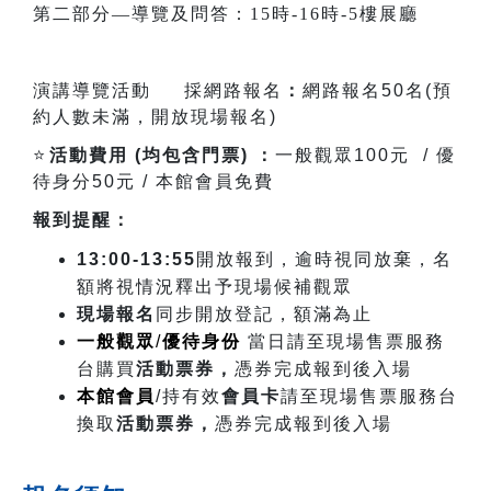
第二部分—導覽及問答：15時-16時-5樓展廳
演講導覽活動 採網路報名
：
網路報名5
0
名(預
約人數未滿
，開放現場報名)
⭐
️
活動費用
(
均包含門票) ：
一般觀眾
100
元
/
優
待身分
50
元
/
本館會員免費
報到提醒：
13:00-13:55
開放報到，逾時視同放棄，名
額將視情況釋出予現場候補觀眾
現場報名
同步開放登記，額滿為止
一般觀眾
/
優待身份
當日請至現場售票服務
台購買
活動票券，
憑券完成報到後入場
本館會員
/
持有效
會員卡
請至現場售票服務台
換取
活動票券，
憑券完成報到後入場