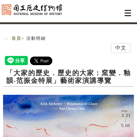
跳到主要內容
網站導覽
:::
首頁
> 活動明細
中文
「大家的歷史．歷史的大家：窯變．釉
韻-范振金特展」藝術家演講導覽