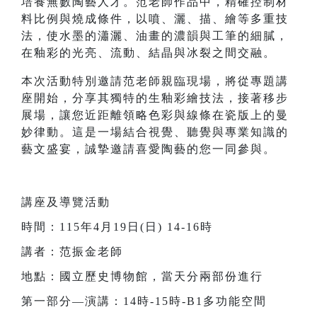
培養無數陶藝人才。范老師作品中，精確控制材
料比例與燒成條件，以噴、灑、描、繪等多重技
法，使水墨的瀟灑、油畫的濃韻與工筆的細膩，
在釉彩的光亮、流動、結晶與冰裂之間交融。
本次活動特別邀請范老師親臨現場，將從專題講
座開始，分享其獨特的生釉彩繪技法，接著移步
展場，讓您近距離領略色彩與線條在瓷版上的曼
妙律動。
這是一場結合視覺、聽覺與專業知識的
藝文盛宴，誠摯邀請喜愛陶藝的您一同參與。
講
座及導覽活動
時間：115年4月19日(日) 14-16時
講者：范振金老師
地點：國立歷史博物館，當天分兩部份進行
第一部分—演講：14時-15時-B1多功能空間