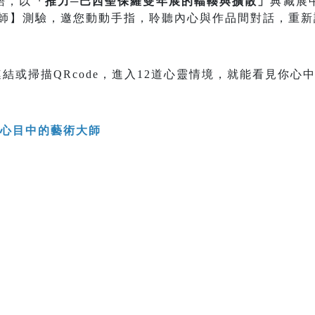
語，以
「推力─巴西聖保羅雙年展的輻輳與擴散」
典藏展
大師】測驗，邀您動動手指，聆聽內心與作品間對話，重
結或掃描QRcode，進入12道心靈情境，就能看見你心
你心目中的藝術大師
>>>