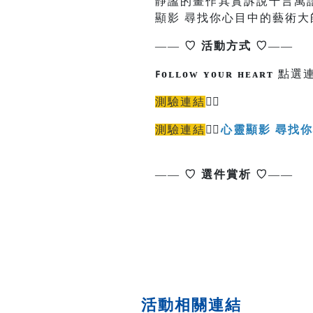
靜謐的畫作其實訴說千言萬
顯影 尋找你心目中的藝術
——
♡
活動方式
♡
——
ꜰᴏʟʟᴏᴡ ʏᴏᴜʀ ʜᴇᴀʀᴛ
點選連
測驗連結
👉🏻
測驗連結
👉🏻
心靈顯影 尋找
觀眾
報名連結
本館售票系統
——
♡
選件賞析
♡
——
活動相關連結