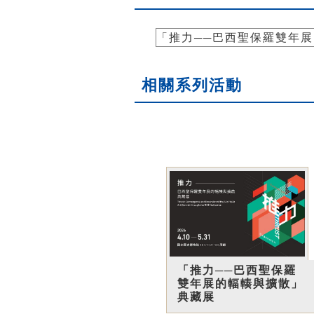
「推力──巴西聖保羅雙年
相關系列活動
「推力──巴西聖保羅
雙年展的輻輳與擴散」
典藏展