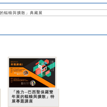
展的輻輳與擴散」典藏展
「推力─巴西聖保羅雙
年展的輻輳與擴散」特
展專題講座