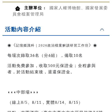
主辦單位 :
國家人權博物館、國家發展委
員會檔案管理局
活動內容介紹
◉
《
》
◉
記憶鑑識科｜2026政治檔案解讀研習工作坊
每場次錄取
名
（
分
組
）
，備取
名
36
6
10
活動免費參加，收取500元保證金；全程參與
者，於活動結束後，退還保證金。
◖◖◖
中部場
◗◗◗
（線上8/5
、
，實體8
）
8/11
/14、8/15