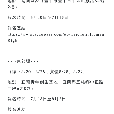
地點：
南園酒家
（臺中市
臺中市中區民族路
34
號
2
樓
）
報名時間：
月29
日至
月
日
6
7
19
報名連結：
https://www.accupass.com/go/TaichungHuman
Right
◖◖◖
東部場
◗◗◗
（線上
，實體
、
）
8/20、8/25
8/28
8/29
地點：宜蘭青年創生基地（宜蘭縣五結鄉中正路
二段
之
號）
6
8
報名時間：
月
日至
月
日
7
13
8
2
報名連結：