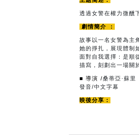
主題簡述：
透過女警在權力微醺
劇情簡介 ：
故事以一名女警為主
她的掙扎，展現體制
面對自我選擇：是順
描寫，刻劃出一場關
■ 導演 /
桑蒂亞·蘇里
發音/中文字幕
映後分享：