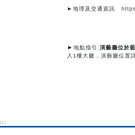
►地理及交通資訊
http
►
地點指引:
演藝廳
位於
入1樓大廳，演藝廳位置
:::