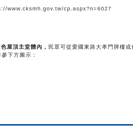
s://www.cksmh.gov.tw/cp.aspx?n=6027
藍色屋頂主堂體內
，
民眾可從愛國東路大孝門牌樓或
詳參下方圖示：