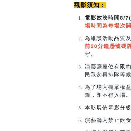
觀影須知：
電影放映時間8/7(五
場時間為每場次開
為維護活動品質
前20分鐘憑號碼
守。
演藝廳座位有限約
民眾勿再排隊等
為了場內觀眾權益
鐘，即不得入場
本影展依電影分
演藝廳內禁止飲