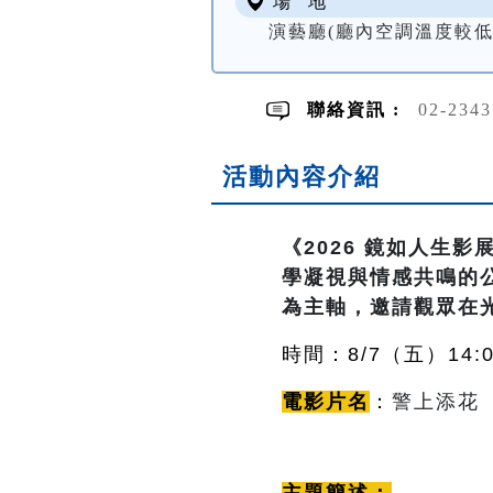
場 地
演藝廳(廳內空調溫度較
聯絡資訊 :
02-234
活動內容介紹
《2026 鏡如人生
學凝視與情感共鳴的公
為主軸，邀請觀眾在
時間：8/7（五
）14:0
電影片名
：
警上添花