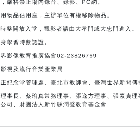
，嚴格禁止場內錄音、錄影、PO網。
使用物品佔用座，主辦單位有權移除物品。
9時整開放入堂，觀影者請由大孝門或大忠門進入。
終身學習時數認證。
影像教育推廣協會02-23826769
部影視及流行音樂產業局
中正紀念堂管理處、臺北市教師會、臺灣世界新聞傳
台理事長、蔡瑜真常務理事、張逸方理事、張素貞理
限公司、財團法人新竹縣潤聲教育基金會