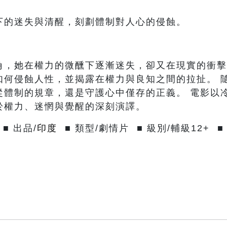
下的迷失與清醒，刻劃體制對人心的侵蝕。
角，她在權力的微醺下逐漸迷失，卻又在現實的衝擊
如何侵蝕人性，並揭露在權力與良知之間的拉扯。 
從體制的規章，還是守護心中僅存的正義。 電影以
於權力、迷惘與覺醒的深刻演譯。
■ 出品/
印度
■ 類型/劇情片 ■ 級別/輔級12+ ■