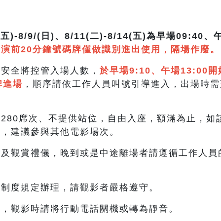
)-8/9/(日)、8/11(二)-8/14(五)為早場09:40、
演前20分鐘號碼牌僅做識別進出使用，隔場作廢。
及安全將控管入場人數，
於早場9:10、午場13:0
牌進場
，順序請依工作人員叫號引導進入，出場時需
280席次、不提供站位，自由入座，額滿為止，如
候，建議參與其他電影場次。
及觀賞禮儀，晚到或是中途離場者請遵循工作人員
。
級制度規定辦理，請觀影者嚴格遵守。
食，觀影時請將行動電話關機或轉為靜音。