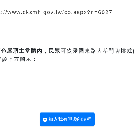
s://www.cksmh.gov.tw/cp.aspx?n=6027
藍色屋頂主堂體內
，
民眾可從愛國東路大孝門牌樓或
詳參下方圖示：
加入我有興趣的課程