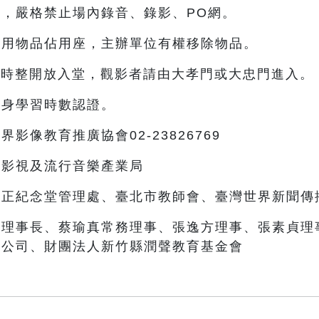
，嚴格禁止場內錄音、錄影、PO網。
使用物品佔用座，主辦單位有權移除物品。
9時整開放入堂，觀影者請由大孝門或大忠門進入。
終身學習時數認證。
影像教育推廣協會02-23826769
部影視及流行音樂產業局
中正紀念堂管理處、臺北市教師會、臺灣世界新聞傳
台理事長、蔡瑜真常務理事、張逸方理事、張素貞理
限公司、財團法人新竹縣潤聲教育基金會