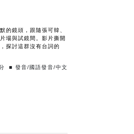
幽默的鏡頭，跟隨張可韓、
的片場與試鏡間。影片撕開
扎，探討這群沒有台詞的
分 ■ 發音/國
語
發音/中文