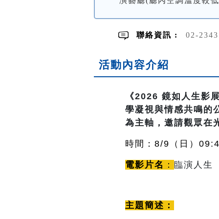
演藝廳(廳內空調溫度較
聯絡資訊 :
02-234
活動內容介紹
《2026 鏡如人生
學凝視與情感共鳴的公
為主軸，邀請觀眾在
時間：8/9（日
）09:4
電影片名
：
臨演人生
主題簡述：