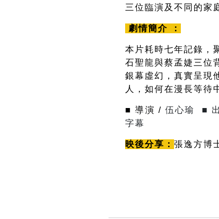
三位臨演及不同的家
劇情簡介 ：
本片耗時七年記錄，
石聖龍與蔡孟婕三位
銀幕虛幻，真實呈現
人，如何在漫長等待
■ 導演 /
伍心瑜
■ 
字幕
映後分享：
張逸方博