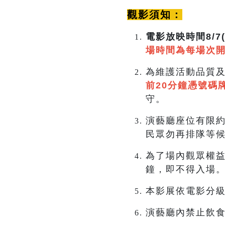
觀影須知：
電影放映時間8/7(五
場時間為每場次開
為維護活動品質
前20分鐘憑號碼
守。
演藝廳座位有限約
民眾勿再排隊等
為了場內觀眾權益
鐘，即不得入場
本影展依電影分
演藝廳內禁止飲