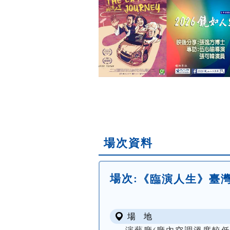
場次資料
場次:
《臨演人生》臺灣/片
場 地