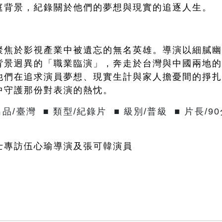
庭背景，紀錄關於他們的夢想與現實的追逐人生。
聚焦於影視產業中被遺忘的無名英雄。導演以細膩
背景迥異的「職業臨演」，奔走於台灣與中國兩地
他們在追求演員夢想、現實生計與家人擔憂間的掙
中守護那份對表演的熱忱。
出品/臺灣
■ 類型/紀錄片 ■ 級別/普級 ■ 片長/90
士專訪伍心瑜導演及張可韓演員