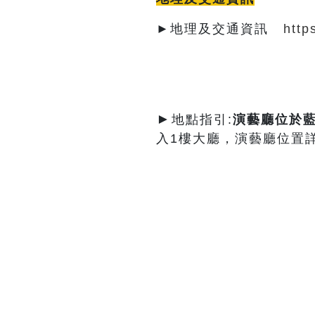
►地理及交通資訊
http
►
地點指引:
演藝廳
位於
入1樓大廳，演藝廳位置