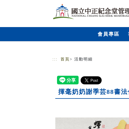
跳到主要內容
網站導覽
會員專區
:::
首頁
> 活動明細
揮毫奶奶謝季芸88書法