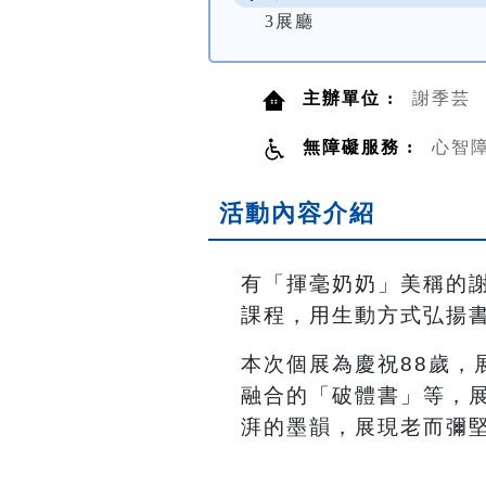
3展廳
主辦單位 :
謝季芸
無障礙服務 :
心智
活動內容介紹
有「揮毫奶奶」美稱的
課程，用生動方式弘揚
本次個展為慶祝
88
歲
，
融合的「破體書」等，
湃的墨韻
，
展現老而彌