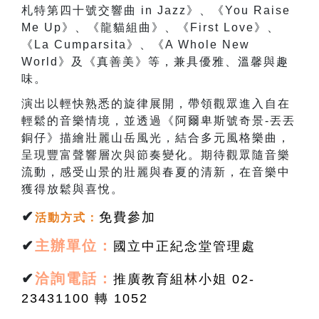
札特第四十號交響曲
in Jazz
》、《
You Raise
Me Up
》、《龍貓組曲》、《
First Love
》、
《
La Cumparsita
》、《
A Whole New
World
》及《真善美》等，兼具優雅、溫馨與趣
味。
演出以輕快熟悉的旋律展開，帶領觀眾進入自在
輕鬆的音樂情境，並透過《阿爾卑斯號奇景
-
丟丟
銅仔》描繪壯麗山岳風光，結合多元風格樂曲，
呈現豐富聲響層次與節奏變化。期待觀眾隨音樂
流動，感受山景的壯麗與春夏的清新，在音樂中
獲得放鬆與喜悅。
✔
免費參加
活動方式
：
✔
主辦單位：
國立中正紀念堂管理處
✔
洽詢電話：
推廣教育組林小姐 02-
23431100 轉 1052