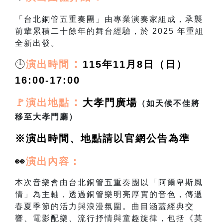
「台北銅管五重奏團」由專業演奏家組成，承襲
前輩累積二十餘年的舞台經驗，於
2025
年重組
全新出發。
🕒
：
演出時間
115年11月8日（日）
16:00-17:00
：
🚩演出地點
大孝門廣場
（如天候不佳將
移至大孝門廳）
※演出時間、地點請以官網公告為準
👀
演出
內容：
本次音樂會由台北銅管五重奏團以「阿爾卑斯風
情」為主軸，透過銅管樂明亮厚實的音色，傳遞
春夏季節的活力與浪漫氛圍。曲目涵蓋經典交
響、電影配樂、流行抒情與童趣旋律，包括《莫