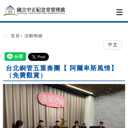
跳到主要內容
網站導覽
:::
首頁
> 活動明細
中文
台北銅管五重奏團【 阿爾卑斯風情】
（免費觀賞）