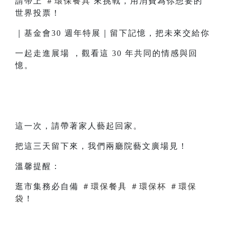
請帶上
＃環保餐具
來挑戰，用消費為你想要的
世界投票！
｜基金會30 週年特展｜留下記憶，把未來交給你
一起走進展場 ，觀看這 30 年共同的情感與回
憶。
這一次，請帶著家人藝起回家。
把這三天留下來，我們兩廳院藝文廣場見！
溫馨提醒：
逛市集務必自備
＃環保餐具
＃環保杯
＃環保
袋
！