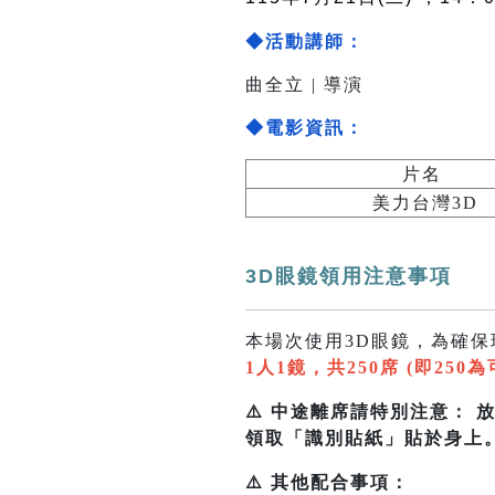
◆活動講師：
曲全立 | 導演
◆電影資訊：
片名
美力台灣3D
3D眼鏡領用注意事項
本場次使用3D眼鏡，為確
1人1鏡，共250席 (即250
⚠️ 中途離席請特別注意：
領取「識別貼紙」貼於身上
⚠️ 其他配合事項：