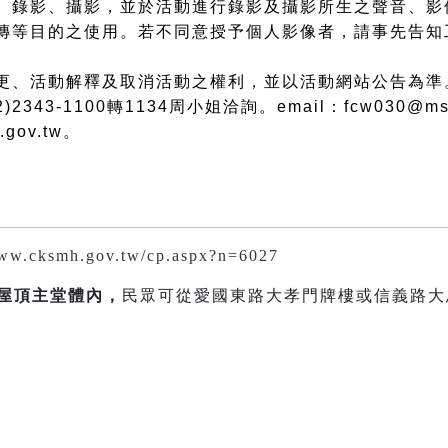
、錄影、攝影，並於活動進行錄影及攝影所生之聲音、影
傳等目的之使用。若不同意授予個人影像者，請事先告知
更、活動解釋及取消活動之權利，並以活動網站公告為準
343-1100轉1134周小姐洽詢。email：fcw030@ms.c
.gov.tw。
www.cksmh.gov.tw/cp.aspx?n=6027
屋頂主堂體內
，
民眾可從愛國東路大孝門牌樓或信義路大