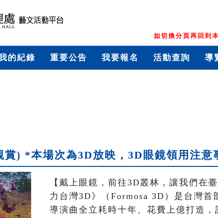
如切換分頁再回到本
我的紀錄
重要公告
我要報名
活動查詢
導
觀賞) *本場次為3D放映，3D眼鏡領用注
【戴上眼鏡，前往3D叢林，讓我們在臺
力台灣3D》（Formosa 3D）是台灣
導演曲全立耗時十年、花費上億打造，