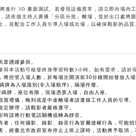
時將進行 3D 畫面測試。若發現設備異常，請立即向場內
後，請依循主持人廣播「分區分批」離場，並於出口處將
止，並配合工作人員引導入場或出場，以確保觀影的品質
民眾踴躍參與。
參與本活動可核發終身學習時數3小時。如有需求，請於
，將控管入場人數，於每場次開演前30分鐘開始發放入
碼牌為入場識別(非入場順序)，隔場作廢。
號碼牌，座位有限，現場憑票入場，自由入座。
觀賞禮儀，晚到或是中途離場者請遵循工作人員的引導。
規定辦理，請觀影者嚴格遵守。
影時請將行動電話關機或轉為靜音。
有者，任何攝影、錄影、錄音行為皆屬侵權行為，可能招
害，經臺北市政府宣布停止上班上課時，活動將予取消，