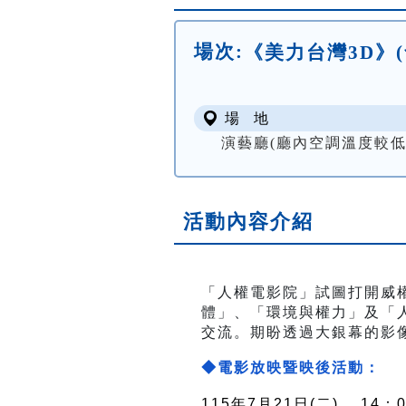
場次:
《美力台灣3D》
場 地
演藝廳(廳內空調溫度較
活動內容介紹
「人權電影院」試圖打開威
體」、「環境與權力」及「
交流。期盼透過大銀幕的影
◆電影放映暨映後活動：
115年7月21
日(二) ，14：0