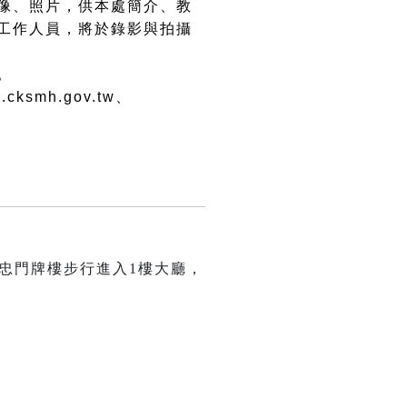
像、照片，供本處簡介、教
工作人員，將於錄影與拍攝
。
ksmh.gov.tw、
忠門牌樓步行進入1樓大廳，