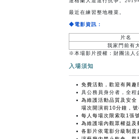
達格蘭大道進行抗爭。201
最近在練習整地種菜。
◆電影資訊：
片名
我家門前有
※本場影片授權：財團法人
入場須知
免費活動，歡迎有興趣
具公務員身分者，全程
為維護活動品質及安全
場次開演前10分鐘，號
每人每場次限索取1張
為維護場內觀眾權益及
各影片依電影分級制度
演藝廳內禁止飲食，觀