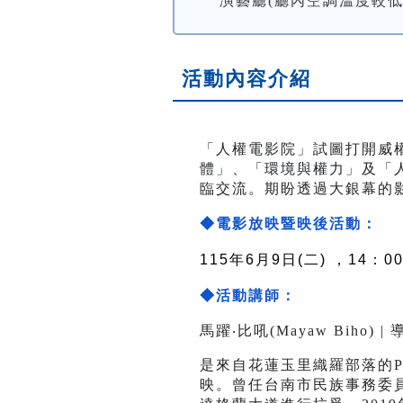
演藝廳(廳內空調溫度較
活動內容介紹
「人權電影院」試圖打開威
體」、「環境與權力」及「
臨交流。期盼透過大銀幕的
◆電影放映暨映後活動：
115年6月9
日(二) ，14：00
◆活動講師：
馬躍‧比吼(Mayaw Biho) | 
是來自花蓮玉里織羅部落的P
映。曾任台南市民族事務委員