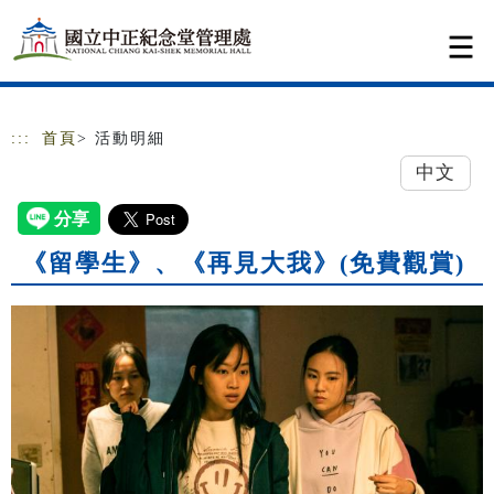
跳到主要內容
網站導覽
:::
首頁
> 活動明細
中文
《留學生》、《再見大我》(免費觀賞)