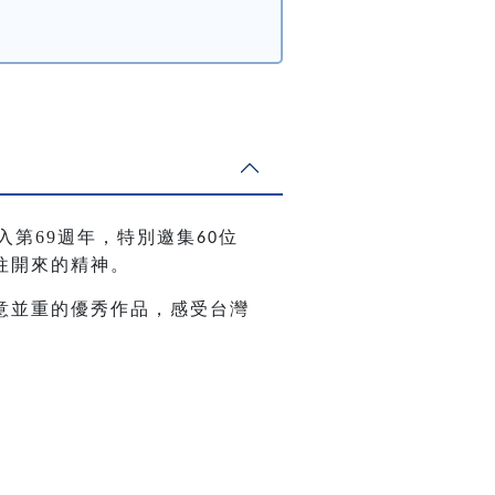
入第
69
週年，
特別邀集
位
60
往開來的精神。
意並重的優秀作品，感受台灣