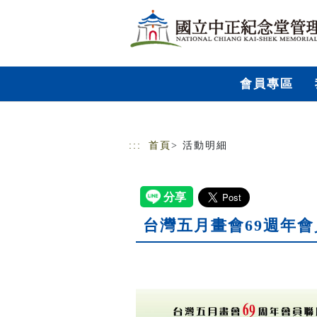
跳到主要內容
網站導覽
會員專區
:::
首頁
> 活動明細
台灣五月畫會69週年