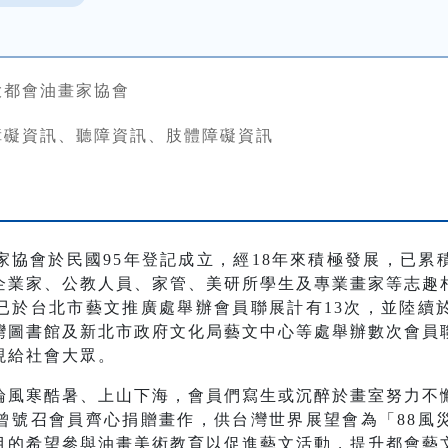
大都會油畫家協會
障礙資訊、聽障資訊、肢體障礙資訊
家協會於民國
95
年登記成立，經
18
年來積極發展，已累
企業家、公教人員、家管、美研所學生及專業畫家等志趣
已於台北市藝文推廣處舉辦會員聯展計有
13
次，並陸續
灣圖書館及新北市政府文化局藝文中心等處舉辦數次會員
現給社會大眾。
論風寒酷暑、上山下海，會員們寫生或沉醉於畫室努力不
曾號召會員齊心捐贈畫作，供台灣世界展望會為「
88
風
目的希望參與油畫美術教育以促進藝文活動，提升都會藝