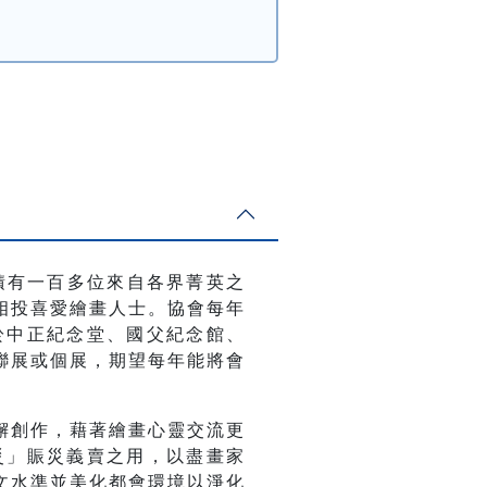
積有一百多位來自各界菁英之
相投喜愛繪畫人士。協會每年
於中正紀念堂、國父紀念館、
聯展或個展，期望每年能將會
懈創作，藉著繪畫心靈交流更
災」賑災義賣之用，以盡畫家
文水準並美化都會環境以淨化