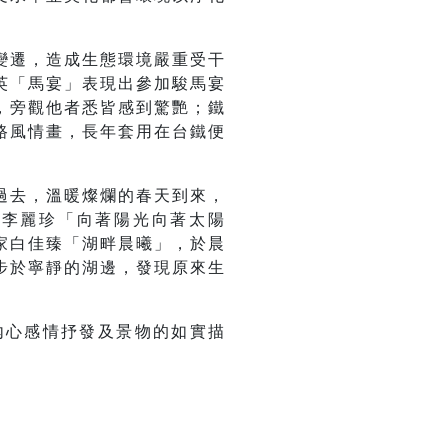
變遷，造成生態環境嚴重受干
英「馬宴」表現出參加駿馬宴
，旁觀他者悉皆感到驚艷；鐵
路風情畫，長年套用在台鐵便
過去，溫暖燦爛的春天到來，
家李麗珍「向著陽光向著太陽
家白佳臻「湖畔晨曦」，於晨
步於寧靜的湖邊，發現原來生
內心感情抒發及景物的如實描