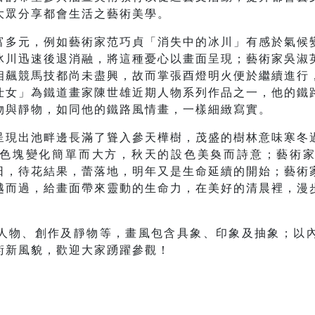
大眾分享都會生活之藝術美學。
富多元，例如藝術家范巧貞「消失中的冰川」有感於氣候
冰川迅速後退消融，將這種憂心以畫面呈現；藝術家吳淑
相飆競馬技都尚未盡興，故而掌張酉燈明火便於繼續進行
仕女」為鐵道畫家陳世雄近期人物系列作品之一，他的鐵
物與靜物，如同他的鐵路風情畫，一樣細緻寫實。
呈現出池畔邊長滿了聳入參天樺樹，茂盛的樹林意味寒冬
色塊變化簡單而大方，秋天的設色美奐而詩意；藝術
日，待花結果，蕾落地，明年又是生命延續的開始；藝術
越而過，給畫面帶來靈動的生命力，在美好的清晨裡，漫
人物、創作及靜物等，畫風包含具象、印象及抽象；以
術新風貌
，歡迎大家踴躍參觀！