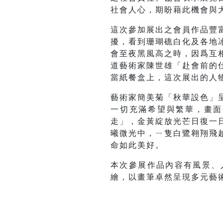
社會人心，期盼藉此機會與
這次參加展出之會員作品豐
擾，看到珊瑚礁白化及各地
會至夜黑風高之時，因爲互
道藝術家陳世雄「赴會前的
當紙餐盒上，這次展出的人
藝術家簡美菊「秋華設色」
一切充滿希望與繁華，畫面
走」，金黃綻放光芒日復一
曦微光中，ㄧ隻白鷺翱翔飛
命如此美好。
本次參展作品內容有風景、
繪，以畫筆卓然呈現多元藝