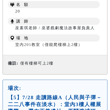
名 額
20
講 師
NT$ 0
巫素琪老師 / 巫婆戲劇魔法故事屋負責人
場 地
堂內201教室（僅能爬樓梯上2樓）
備註:
僅有樓梯可上2樓
場次:
【5】7/28 走讀路線A（人民與子彈－
二二八事件在淡水）：堂內3樓人權展