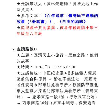
★走讀帶領人：黃琳懿老師 / 腳踏史地工作
室負責人
★參考文本：
《百年追求：臺灣民主運動的
故事（3冊套書）》
、
《自由的滋味》
★
歡迎親子共同參與，
孩童年齡建議小學三
年級至六年級
走讀路線D
★主題：臺灣民主小旅行－黑色之路：他們
的故事
★時間：10/6(日) 13:30-17:00
★走讀路線：中正紀念堂3樓多媒體人權展
區前集合與導覽 → 潛在不義遺址－原臺灣
省保安司令部軍法處看守所／原國防部臺北
軍人監獄／原國防部軍法局看守所（青島東
路） → 忠孝東路一段1號（行政長官公署）
→ 西寧南路36號（原東本願寺，保安處看