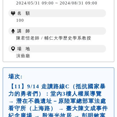
2024/05/31 09:00 ~ 2024/08/31 09:00
名 額
100
講 師
NT$ 0
陳君愷老師 / 輔仁大學歷史學系教授
場 地
演藝廳
場次:
【11】9/14 走讀路線C（抵抗國家暴
力的勇者們）：堂內3樓人權展導覽
→ 潛在不義遺址－原陸軍總部軍法處
看守所（上海路） → 臺大陳文成事件
紀念廣場 → 殷海光故居 → 彭明敏寓