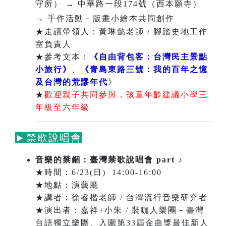
守所） → 中華路一段174號（西本願寺）
→ 手作活動－版畫小繪本共
同創作
★走讀帶領人：黃琳懿老師 / 腳踏史地工作
室負責人
★參考文本：
《自由背包客：台灣民主景點
小旅行》
、
《青島東路三號：我的百年之憶
及台灣的荒謬年代
》
★
歡迎親子共同參與，
孩童年齡建議小學三
年級至六年級
►禁歌說唱會
音樂的禁錮：臺灣禁歌說唱會 part
♪
★時間：6/23(日) 14:00-16:00
★地點：演藝廳
★講者：徐睿楷老師 / 台灣流行音樂研究者
★演出者：嘉祥+小朱 / 裝咖人樂團－臺灣
台語獨立樂團、入圍第33屆金曲獎最佳新人