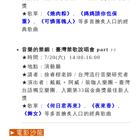
獎
★歌單：
《燒肉粽》
、
《媽媽請你也保
重》
、
《可憐落魄人》
等多首膾炙人口的經
典歌曲
音樂的禁錮：臺灣禁歌說唱會 part
♪♪
★時間：7/20(六) 14:00-16:00
★地點：演藝廳
★講者：徐睿楷老師 / 台灣流行音樂研究者
★演出者：戴戴 + 阿威 / 裝咖人樂團－臺灣
台語獨立樂團、入圍第33屆金曲獎最佳新人
獎
★歌單：
《何日君再來》
、
《夜來香》
、
《舞女》
等多首膾炙人口的經典歌曲
►電影沙龍