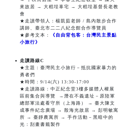
來故居 → 大稻埕辜宅 → 大稻埕基督長老教
會
★走讀帶領人：楊凱茹老師 / 島內散步合作
講師、臺北市二二八紀念館合作導覽員
★參考文本：
《自由背包客：台灣民主景點
小旅行》
走讀路線C
★主題：臺灣民主小旅行－抵抗國家暴力的
勇者們
★時間：9/14(六) 13:30-17:00
★走讀路線：中正紀念堂3樓多媒體人權展
區前集合與導覽 →潛在不義遺址－原陸軍
總部軍法處看守所（上海路） → 臺大陳文
成事件紀念廣場 → 殷海光故居 → 彭明敏寓
所 → 臺靜農寓所 → 手作活動－黑暗中的
光：刮畫書籤製作