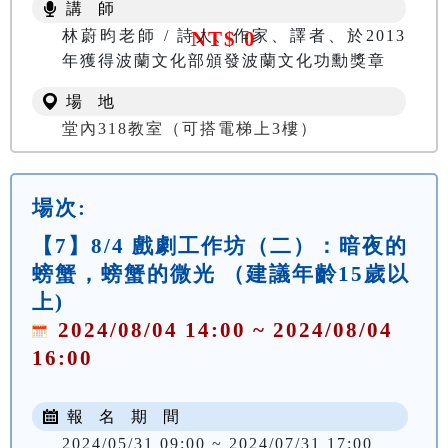
講 師
林蔚昀老師 / 詩人、作家、譯者、於2013
NT$ 0
年獲得波蘭文化部頒發波蘭文化功勳獎章
場 地
堂內318教室（可搭電梯上3樓）
場次:
【7】8/4 戲劇工作坊（二）：暗夜的
螃蟹，螃蟹的微光 （建議年齡15歲以
上)
2024/08/04 14:00 ~ 2024/08/04
16:00
報 名 期 間
2024/05/31 09:00 ~ 2024/07/31 17:00