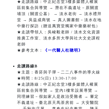
★走讀路線：中正紀念堂3樓多媒體人權展
區前集合與導覽 → 潛在不義遺址－原關渡
埔頂（關渡公墓） → 淡水老街 → 淡水禮拜
堂 → 吳益成商號 → 真人圖書館－淡水在地
中藥行探訪（贈送萬寶堂獨家中藥藥材包）
★走讀帶領人：吳峻毅老師 / 淡水文化資源
推廣工作室、淡水多所大學與社大文史課程
老師
★參考文本：
《一代醫人杜聰明》
走讀路線B
★主題：香菸與子彈－二二八事件的導火線
★時間：8/25(日) 13:30-17:00
★走讀路線：中正紀念堂3樓多媒體人權展
區前集合與導覽 → 堂內1樓常設展導覽 →
同理練習－假如家人是政治受難者 → 審定
不義遺址－臺北原天馬茶房前 → 大安醫院
→ 千秋街店屋 → 李春生紀念教堂 → 陳天