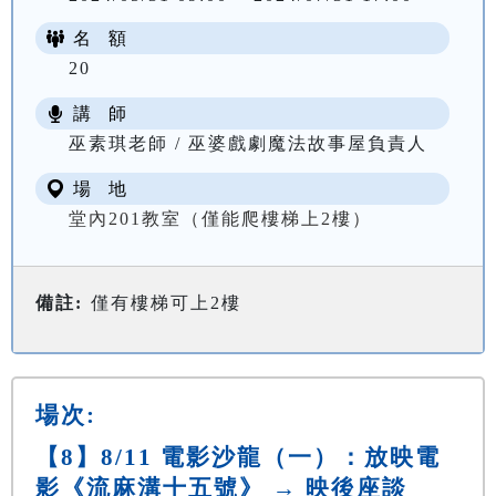
名 額
20
講 師
NT$ 0
巫素琪老師 / 巫婆戲劇魔法故事屋負責人
場 地
堂內201教室（僅能爬樓梯上2樓）
備註:
僅有樓梯可上2樓
場次:
【8】8/11 電影沙龍（一）：放映電
影《流麻溝十五號》 → 映後座談