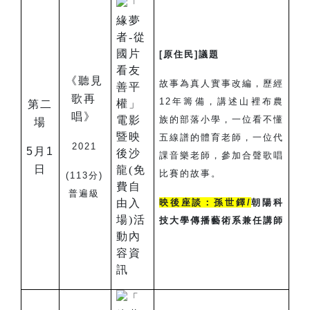
[
原住民]議題
《聽見
故事為真人實事改編，歷經
歌再
12年籌備，講述山裡布農
第二
唱》
族的部落小學，一位看不懂
場
五線譜的體育老師，一位代
2021
5
月1
課音樂老師，參加合聲歌唱
日
比賽的故事。
(113
分)
普遍級
映後座談：
孫世鐸/
朝陽科
技大學傳播藝術系兼任講師