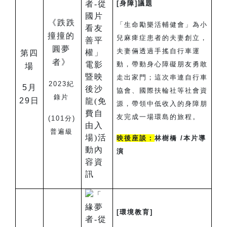
[
身障]議題
《跌跌
「生命勵樂活輔健會」為小
撞撞的
兒麻痺症患者的夫妻創立，
圓夢
夫妻倆透過手搖自行車運
第四
者》
動，帶動身心障礙朋友勇敢
場
走出家門；這次串連自行車
2023
紀
5
月
協會、國際扶輪社等社會資
錄片
29日
源，帶領中低收入的身障朋
友完成一場環島的旅程。
(101
分)
普遍級
映後座談：
林樹橋 /本片導
演
[
環境教育]