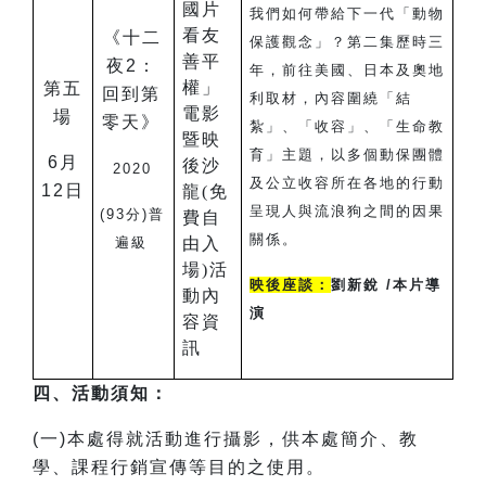
我們如何帶給下一代「動物
《十二
保護觀念」？第二集歷時三
夜2：
年，前往美國、日本及奧地
第五
回到第
利取材，內容圍繞「結
場
零天》
紮」、「收容」、「生命教
育」主題，以多個動保團體
6
月
2020
及公立收容所在各地的行動
12日
呈現人與流浪狗之間的因果
(93
分)普
關係。
遍級
映後座談：
劉新銳 /本片導
演
四、活動須知：
(一)本處得就活動進行攝影，供本處簡介、教
學、課程行銷宣傳等目的之使用。