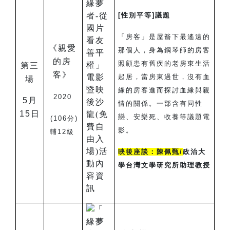
[
性別平等]議題
「房客」是屋簷下最遙遠的
《親愛
那個人，身為鋼琴師的房客
的房
照顧患有舊疾的老房東生活
第三
客》
起居，當房東過世，沒有血
場
緣的房客進而探討血緣與親
2020
5
月
情的關係。一部含有同性
15日
戀、安樂死、收養等議題電
(106
分)
影。
輔12級
映後座談：陳佩甄/
政治大
學台灣文學研究所助理教授