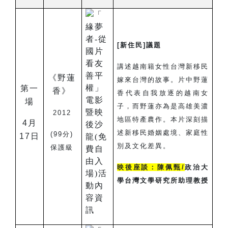
[
新住民]議題
講述越南籍女性台灣新移民
《野蓮
嫁來台灣的故事。片中野蓮
第一
香》
香代表自我放逐的越南女
場
子，而野蓮亦為是高雄美濃
2012
地區特產農作。本片深刻描
4
月
述新移民婚姻處境、家庭性
(99
分)
17日
別及文化差異。
保護級
映後座談：陳佩甄/
政治大
學台灣文學研究所助理教授