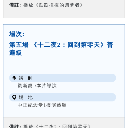
備註:
播放《跌跌撞撞的圓夢者》
場次:
第五場 《十二夜2：回到第零天》普
遍級
講 師
劉新銳 /本片導演
場 地
中正紀念堂1樓演藝廳
備註:
播放《十二夜2：回到第零天》