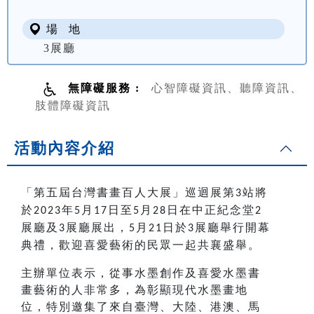
場 地
3展廳
無障礙服務 :
心智障礙資訊、聽障資訊、
肢體障礙資訊
活動內容介紹
「第五屆台灣書畫百人大展」巡迴展第
站將
3
於
年
月
日至
月
日在中正紀念堂
2023
5
17
5
28
2
展廳及
展廳展出，
月
日於
展廳舉行開幕
3
5
21
3
典禮，歡迎喜愛藝術的民眾一起共襄盛舉。
主辦單位表示，從事水墨創作及喜愛水墨書
畫藝術的人非常多，為彰顯現代水墨畫地
位，特別邀集了來自臺灣、大陸、港澳、馬