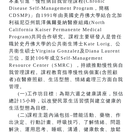
本案引進「慢性病自我管理課程(Chronic
Disease Self-Management Program，簡稱
CDSMP)」自1991年由美國史丹佛大學結合北加
利福尼亞州凱澤佩爾曼納醫療組織(North
California Kaiser Permanente Medical
Program)共同合作研究。課程主要研發人是曾任
職於史丹佛大學的公共衛生博士Kate Lorig、公
共衛生碩士Virginia Gonzalez及Diana Laurent
三位，並於106年成立Self-Management
Resource Center（SMRC），持續推動慢性病自
我管理課程。課程教育指導慢性病個案(含照顧
者)在醫療照顧、生活型態、情緒處理三方面自我
管理。
(一)工作坊目標：為期六週之健康講座，預估
總計15小時，以改變民眾生活習慣與建立健康的
生活型態為目標。
(二)課程主題內涵包括–體能活動、藥物、作
出決定、行動計畫、呼吸技巧、了解情緒、問題
解決、運用思考、睡眠、溝通、健康飲食、放鬆