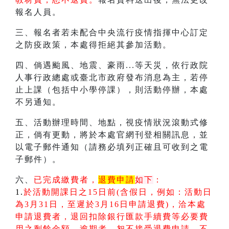
報名人員。
三、報名者若未配合中央流行疫情指揮中心訂定
之防疫政策，本處得拒絕其參加活動。
四、倘遇颱風、地震、豪雨...等天災，依行政院
人事行政總處或臺北市政府發布消息為主，若停
止上課（包括中小學停課），則活動停辦，本處
不另通知。
五、活動辦理時間、地點，視疫情狀況滾動式修
正，倘有更動，將於本處官網刊登相關訊息，並
以電子郵件通知（請務必填列正確且可收到之電
子郵件）。
六、
已完成繳費者，
退費申請
如下
：
1.
於活動開課日之15日前(含假日，例如：活動日
為3月31日，至遲於3月16日申請退費)，洽本處
申請退費者，退回扣除銀行匯款手續費等必要費
用之剩餘金額。逾期者，恕不接受退費申請，不