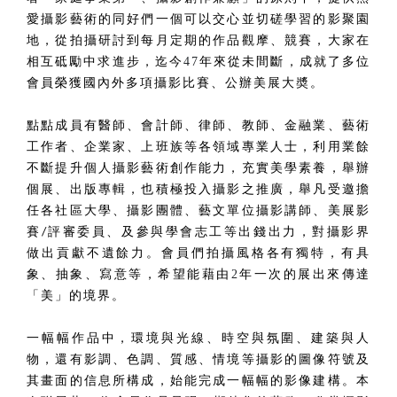
愛攝影藝術的同好們一個可以交心並切磋學習的影聚園
地，從拍攝研討到每月定期的作品觀摩、競賽，大家在
相互砥勵中求進步，迄今
47
年來從未間斷，成就了多位
會員榮獲國內外多項攝影比賽、公辦美展大奬。
點點成員有醫師、會計師、律師、教師、金融業、藝術
工作者、企業家、上班族等各領域專業人士，利用業餘
不斷提升個人攝影藝術創作能力，充實美學素養，舉辦
個展、出版專輯，也積極投入攝影之推廣，舉凡受邀擔
任各社區大學、攝影團體、藝文單位攝影講師、美展影
賽
評審委員、及參與學會志工等出錢出力，對攝影界
/
做出貢獻不遺餘力。會員們拍攝風格各有獨特，有具
象、抽象、寫意等，希望能藉由
2
年一次的展出來傳達
「美」的境界。
一幅幅作品中，環境與光線、時空與氛圍、建築與人
物，還有影調、色調、質感、情境等攝影的圖像符號及
其畫面的信息所構成，始能完成一幅幅的影像建構。本