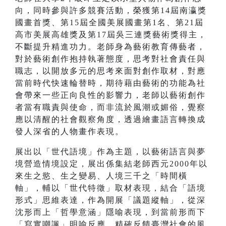
向，同時參與許多競賽活動，榮獲第14屆南瀛獎
國畫首獎、第15屆全國美展國畫第1名、第21屆
高市美展高雄獎及第17屆吳三連獎藝術獎得主，
不斷提升精進功力。老師身為藝術教育傳藝者，
對於藝術創作抱持執著態度，思考對社會責任與
職志，以開放多元的思考來面對創作取材，對應
當前時代快速輪替時，期待藉由藝術的功能為社
會帶來一些正向良性的影響力，老師以藝術創作
者當有職責與使命，而非流於風潮或媚俗，覺察
應以清醒的社會觀察角度，透過繪畫語言轉換成
發人深省的人物畫作表現。
展出以「世代語境」作為主題，以藝術語言與夢
境營造情境設定，展出係集結老師西元2000年以
來生之慾、生之變易、人境三千之「時間橫
軸」，輔以「世代特徵」取材表現，結合「語境
形式」思維表達，作為開展「議題縱軸」，從深
沈形而上「哲學意涵」隱喻表現，到當前形而下
「寫實嘲諷」明喻反應，精確反饋臺灣社會的風