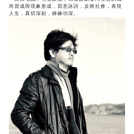
尚習成與現象形成，寫意詠詩，反映社會，表現
人生，真切深刻，錘鍊功深。