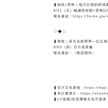
▍南投x雲林｜地方記憶的跨域
8/21（五）毓繡美術館×雲林記
報名連結：
https://forms.gl
錄取名單：
◇◆◇
▍南投｜茶文化經營學—以五感
9/03（四）日月老茶廠
報名連結：（敬請期待）
錄取名單：
▍百大文化基地：
https://map.
▍本計畫簡介：
https://shanh
▍[小遊戲]你是哪種文化守護者