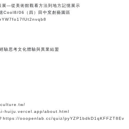
策展—從美術館觀看方法到地方記憶展示
憶Cool8/06（四）田中窯創藝園區
e/eYW7fo17fUt2nvqb8
經驗思考文化體驗與異業結盟
culture.tw/
ai-huiju.vercel.app/about.html
？
https://ooopenlab.cc/quiz/pyYZP1bdkD1qKFFZT8Ev