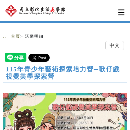
跳到主要內容
網站導覽
:::
首頁
> 活動明細
中文
115年青少年藝術探索培力營─歌仔戲
視覺美學探索營