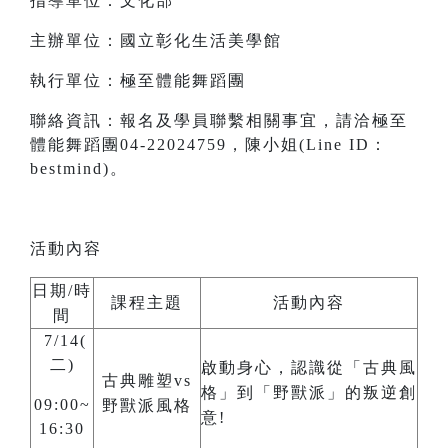
指導單位：文化部
主辦單位：國立彰化生活美學館
執行單位：極至體能舞蹈團
聯絡資訊：報名及學員聯繫相關事宜，請洽極至
體能舞蹈團04-22024759，陳小姐(Line ID：
bestmind)。
活動內容
日期/時
課程主題
活動內容
間
7/14(
二)
啟動身心，認識從「古典風
古典雕塑vs
格」到「野獸派」的叛逆創
09:00~
野獸派風格
意!
16:30