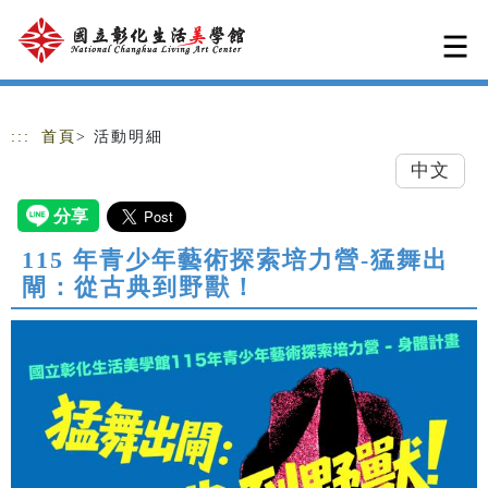
跳到主要內容
網站導覽
:::
首頁
> 活動明細
中文
115 年青少年藝術探索培力營-猛舞出
閘：從古典到野獸！