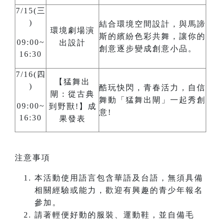
7/15(三
)
結合環境空間設計，與馬諦
環境劇場演
斯的繽紛色彩共舞，讓你的
09:00~
出設計
創意逐步變成創意小品。
16:30
7/16(四
【猛舞出
)
酷玩快閃，青春活力，自信
閘：從古典
舞動「猛舞出閘」一起秀創
09:00~
到野獸!】成
意!
16:30
果發表
注意事項
本活動使用語言包含華語及台語，無須具備
相關經驗或能力，歡迎有興趣的青少年報名
參加。
請著輕便好動的服裝、運動鞋，並自備毛