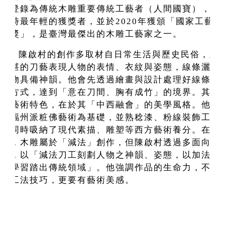
部登錄為傳統木雕重要傳統工藝者（人間國寶），成
當時最年輕的獲獎者，並於2020年獲頒「國家工藝成
就獎」，是臺灣最傑出的木雕工藝家之一。
陳啟村的創作多取材自日常生活與歷史民俗，並
精湛的刀藝表現人物的表情、衣紋與姿態，線條灑脫
人物具備神韻。他會先透過繪畫與設計處理好線條與
現方式，達到「意在刀間、胸有成竹」的境界。其木
的藝術特色，在於其「中西融會」的美學風格。他以
統福州派粧佛藝術為基礎，並熟稔漆、粉線裝飾工藝
也同時吸納了現代素描、雕塑等西方藝術養分。在技
上，木雕屬於「減法」創作，但陳啟村透過多面向的
習，以「減法刀工刻劃人物之神韻、姿態，以加法多
向學習踏出傳統領域」。他強調作品的生命力，不僅
現工法技巧，更要有藝術美感。