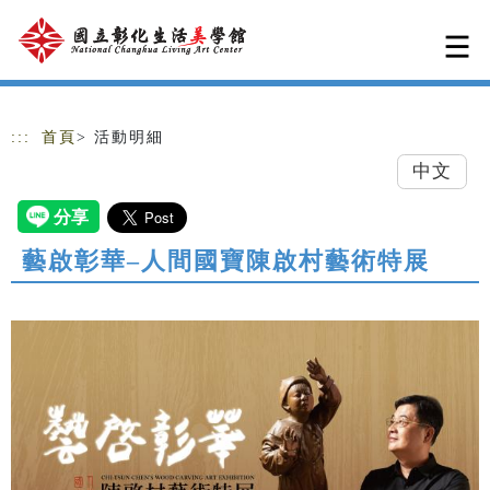
跳到主要內容
網站導覽
:::
首頁
> 活動明細
中文
藝啟彰華–人間國寶陳啟村藝術特展