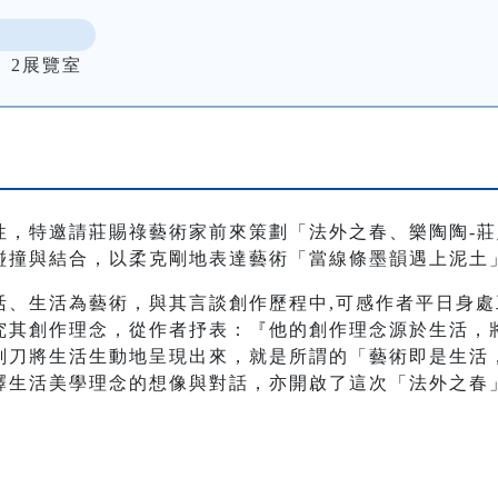
、2展覽室
性，特邀請莊賜祿藝術家前來策劃「法外之春、樂陶陶-
碰撞與結合，以柔克剛地表達藝術「當線條墨韻遇上泥土
活、生活為藝術，與其言談創作歷程中,可感作者平日身
究其創作理念，從作者抒表：『他的創作理念源於生活，
刻刀將生活生動地呈現出來，就是所謂的「藝術即是生活
釋生活美學理念的想像與對話，亦開啟了這次「法外之春